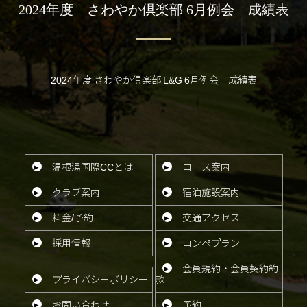
2024年度 さわやか倶楽部 6月例会 成績表
2024年度 さわやか倶楽部 L&G 6月例会 成績表
温根湯国際CCとは
コース案内
クラブ案内
宿泊施設案内
料金/予約
交通アクセス
採用情報
コンペ
プラン
会員規約・会員契約約
プライバシー
ポリシー
款
お問い
合わせ
予約