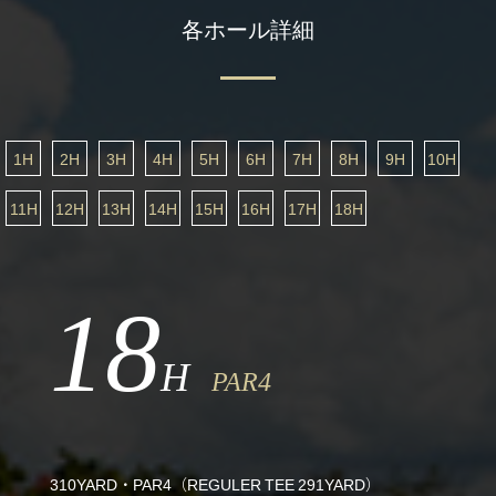
各ホール詳細
1H
2H
3H
4H
5H
6H
7H
8H
9H
10H
11H
12H
13H
14H
15H
16H
17H
18H
18
H
PAR4
310YARD・PAR4（REGULER TEE 291YARD）